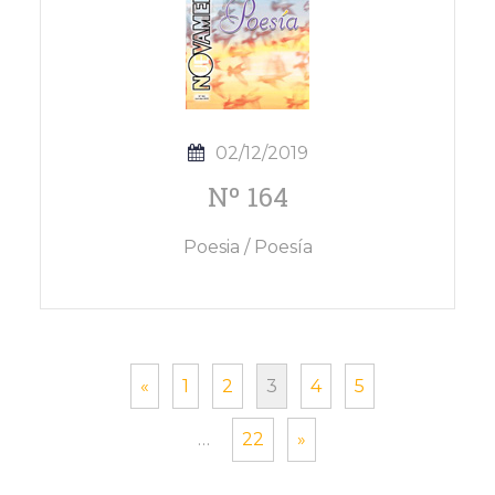
02/12/2019
Nº 164
Poesia / Poesía
«
1
2
3
4
5
…
22
»