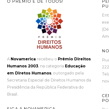
O PRÊMIO É DE TODOS!
PE
PU
Ent
exe
(Dé
Ame
NO
A
Novamerica
recebeu o
Prêmio Direitos
Rua
Humanos 2003
, na categoria
Educação
222
em Diretos Humanos
, outorgado pela
Tel
Secretaria Especial de Direitos Humanos da
nov
Presidência da República Federativa do
Brasil.
CE
PO
SIGA A NOVAMERICA