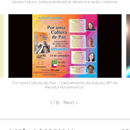
Nosso Futuro: justiça ambiental, direitos e ação coletiva!
Por uma Cultura de Paz – “Lançamento da edição 187 da
Revista Novamerica”
Next
»
1
/
8