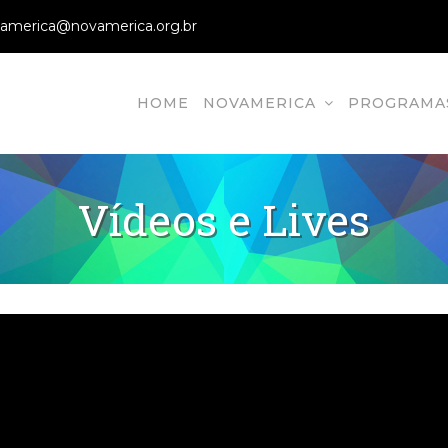
america@novamerica.org.br
HOME
NOVAMERICA
PROGRAMA
vamerica
ão em Direitos Humanos, Direitos Humans, Ong
Vídeos e Lives