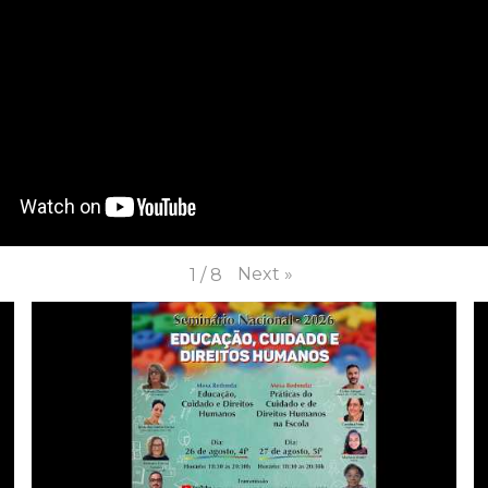
Next
»
1
/
8