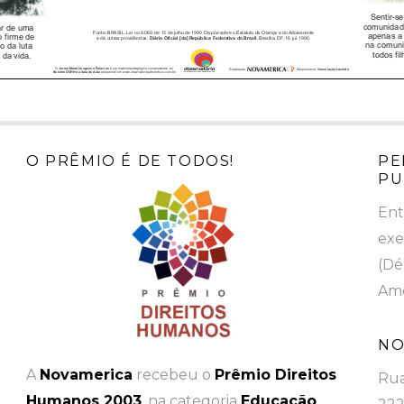
O PRÊMIO É DE TODOS!
PE
PU
Ent
exe
(Dé
Ame
NO
A
Novamerica
recebeu o
Prêmio Direitos
Rua
Humanos 2003
, na categoria
Educação