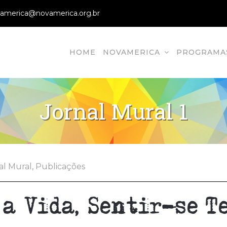
america@novamerica.org.br
HOME
NOVAMERICA
PROGRAMA
vamerica
ão em Direitos Humanos, Direitos Humans, Ong
Jornal Mural 1
al Mural
,
Publicações