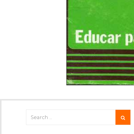
Search
for: