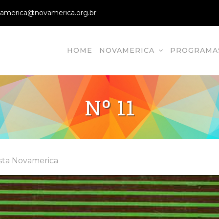
america@novamerica.org.br
HOME
NOVAMERICA
PROGRAMA
vamerica
ão em Direitos Humanos, Direitos Humans, Ong
Nº 11
sta Novamerica