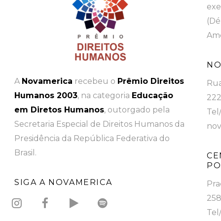
exe
(Dé
Ame
NO
A
Novamerica
recebeu o
Prêmio Direitos
Rua
Humanos 2003
, na categoria
Educação
222
em Diretos Humanos
, outorgado pela
Tel
Secretaria Especial de Direitos Humanos da
nov
Presidência da República Federativa do
Brasil.
CE
PO
SIGA A NOVAMERICA
Pra
258
Tel