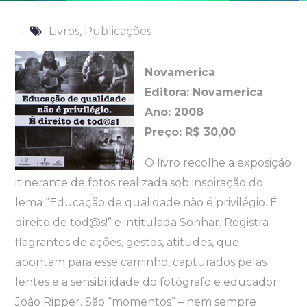
Livros
,
Publicações
Novamerica
Editora: Novamerica
Ano: 2008
Preço: R$ 30,00
O livro recolhe a exposição
itinerante de fotos realizada sob inspiração do
lema “Educação de qualidade não é privilégio. É
direito de tod@s!” e intitulada Sonhar. Registra
flagrantes de ações, gestos, atitudes, que
apontam para esse caminho, capturados pelas
lentes e a sensibilidade do fotógrafo e educador
João Ripper. São “momentos” – nem sempre