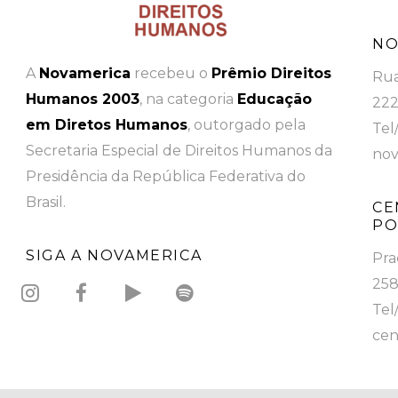
NO
A
Novamerica
recebeu o
Prêmio Direitos
Rua
Humanos 2003
, na categoria
Educação
222
em Diretos Humanos
, outorgado pela
Tel
Secretaria Especial de Direitos Humanos da
nov
Presidência da República Federativa do
Brasil.
CE
PO
SIGA A NOVAMERICA
Pra
258
Tel
cen