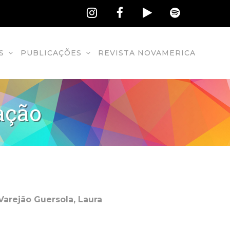
S
PUBLICAÇÕES
REVISTA NOVAMERICA
ação
Varejão Guersola, Laura