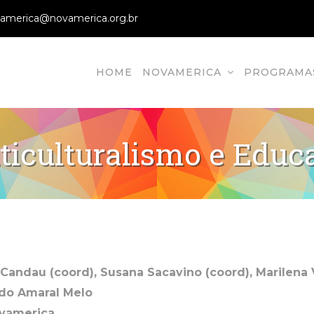
america@novamerica.org.br
HOME
NOVAMERICA
PROGRAMA
vamerica
ão em Direitos Humanos, Direitos Humans, Ong
ticulturalismo e Educ
 Candau (coord), Susana Sacavino (coord), Marilena 
. do Amaral Melo
ovamerica